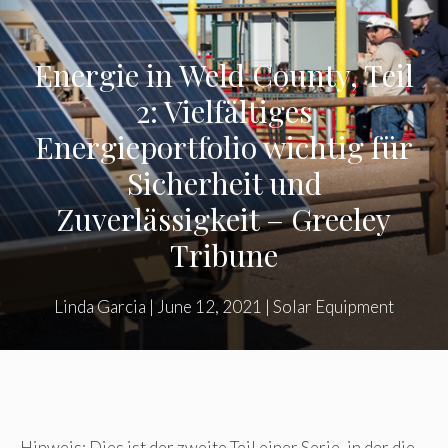
Energie in Weld County, Teil
2: Vielfältiges
Energieportfolio wichtig für
Sicherheit und
Zuverlässigkeit – Greeley
Tribune
Linda Garcia
|
June 12, 2021
|
Solar Equipment
Hinweis: Dies ist der zweite Teil einer Serie, in der die