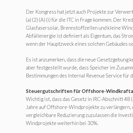
Der Kongress hat jetzt auch Projekte zur Verwe
(a) (2) (A) (i) für die ITC in Frage kommen. Der Kr
Glasfasersolar, Brennstoffzellen und kleine Win
Abfällenergie ist definiert als Eigentum, das S
wenn der Hauptzweck eines solchen Gebäudes ode
Es ist anzumerken, dass die neue Gesetzgebung ke
aber festgestellt wurde, dass Speicher im Zusa
Bestimmungen des Internal Revenue Service für d
Steuergutschriften für Offshore-Windkrafta
Wichtig ist, dass das Gesetz in IRC-Abschnitt 48 (
Jahre auf Offshore-Windprojekte zu verlängern, 
vergleichbare Reduzierung zuzulassen die Investit
Windprojekte weiterhin bei 30%.