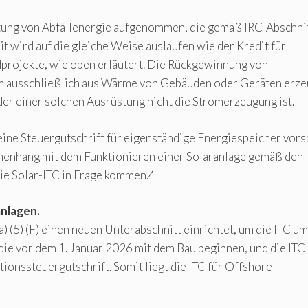
rtung von Abfällenergie aufgenommen, die gemäß IRC-Abschni
edit wird auf die gleiche Weise auslaufen wie der Kredit für
dprojekte, wie oben erläutert. Die Rückgewinnung von
trom ausschließlich aus Wärme von Gebäuden oder Geräten erze
r einer solchen Ausrüstung nicht die Stromerzeugung ist.
ine Steuergutschrift für eigenständige Energiespeicher vors
mmenhang mit dem Funktionieren einer Solaranlage gemäß den
ie Solar-ITC in Frage kommen.4
nlagen.
a) (5) (F) einen neuen Unterabschnitt einrichtet, um die ITC um
die vor dem 1. Januar 2026 mit dem Bau beginnen, und die ITC
ionssteuergutschrift. Somit liegt die ITC für Offshore-