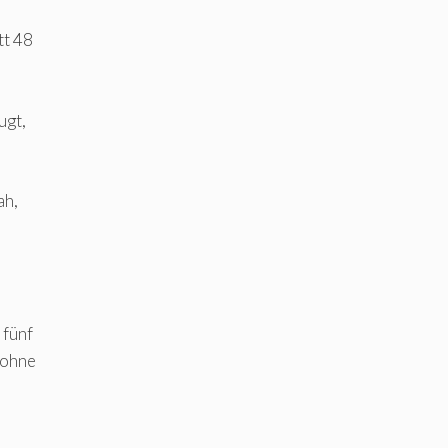
tt 48
ugt,
ah,
 fünf
 ohne