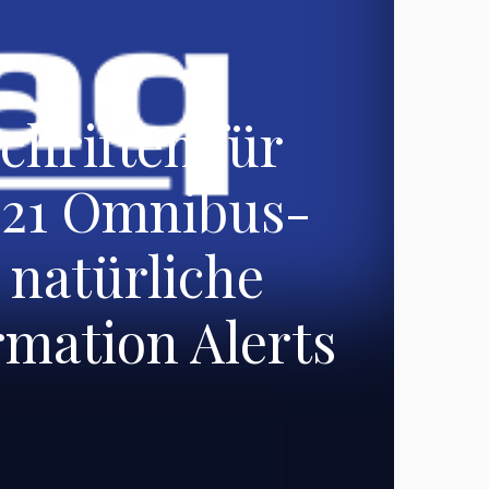
chriften für
021 Omnibus-
 natürliche
mation Alerts