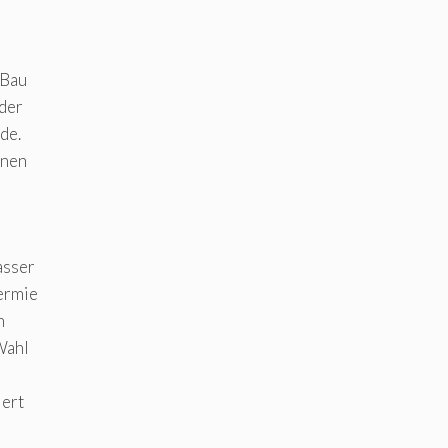
 Bau
 der
de.
nnen
asser
ermie
n
Wahl
iert