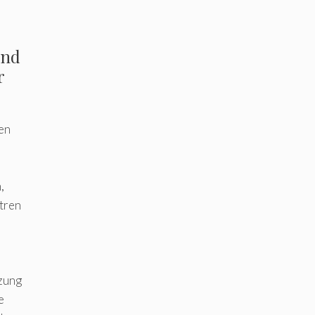
und
r
en
,
tren
zung
e