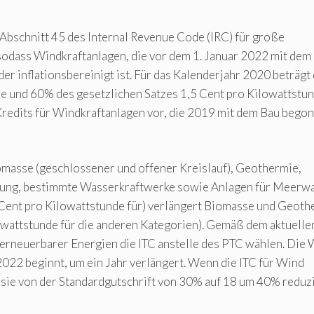
bschnitt 45 des Internal Revenue Code (IRC) für große
sodass Windkraftanlagen, die vor dem 1. Januar 2022 mit dem
er inflationsbereinigt ist. Für das Kalenderjahr 2020 beträgt
de und 60% des gesetzlichen Satzes 1,5 Cent pro Kilowattstun
redits für Windkraftanlagen vor, die 2019 mit dem Bau bego
omasse (geschlossener und offener Kreislauf), Geothermie,
nung, bestimmte Wasserkraftwerke sowie Anlagen für Meerw
 Cent pro Kilowattstunde für) verlängert Biomasse und Geoth
owattstunde für die anderen Kategorien). Gemäß dem aktuelle
er erneuerbarer Energien die ITC anstelle des PTC wählen. Die 
2022 beginnt, um ein Jahr verlängert. Wenn die ITC für Wind
 sie von der Standardgutschrift von 30% auf 18 um 40% reduz