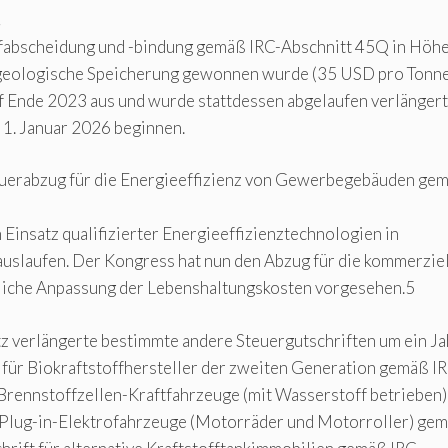
.
offabscheidung und -bindung gemäß IRC-Abschnitt 45Q in Höh
e geologische Speicherung gewonnen wurde (35 USD pro Tonne
f Ende 2023 aus und wurde stattdessen abgelaufen verlänger
m 1. Januar 2026 beginnen.
uerabzug für die Energieeffizienz von Gewerbegebäuden ge
 Einsatz qualifizierter Energieeffizienztechnologien in
slaufen. Der Kongress hat nun den Abzug für die kommerzie
hrliche Anpassung der Lebenshaltungskosten vorgesehen.5
 verlängerte bestimmte andere Steuergutschriften um ein Ja
ift für Biokraftstoffhersteller der zweiten Generation gemäß I
 für Brennstoffzellen-Kraftfahrzeuge (mit Wasserstoff betrieben)
e Plug-in-Elektrofahrzeuge (Motorräder und Motorroller) ge