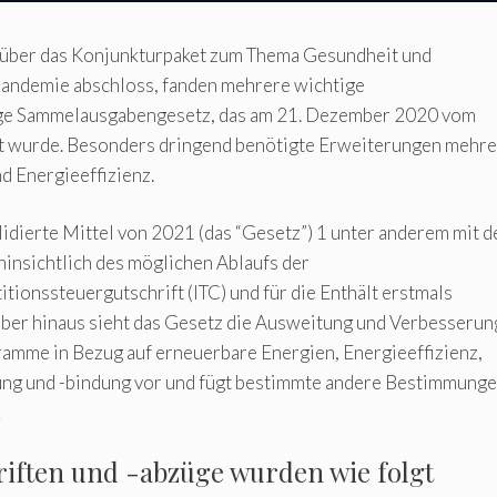
 über das Konjunkturpaket zum Thema Gesundheit und
andemie abschloss, fanden mehrere wichtige
ige Sammelausgabengesetz, das am 21. Dezember 2020 vom
t wurde. Besonders dringend benötigte Erweiterungen mehre
d Energieeffizienz.
idierte Mittel von 2021 (das “Gesetz”) 1 unter anderem mit d
insichtlich des möglichen Ablaufs der
tionssteuergutschrift (ITC) und für die Enthält erstmals
ber hinaus sieht das Gesetz die Ausweitung und Verbesserun
mme in Bezug auf erneuerbare Energien, Energieeffizienz,
ng und -bindung vor und fügt bestimmte andere Bestimmunge
2
iften und -abzüge wurden wie folgt