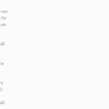
e von
 für
t um
mäß
lle
hr
RC-
mäß