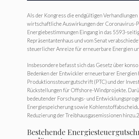
Als der Kongress die endgültigen Verhandlungen
wirtschaftliche Auswirkungen der Coronavirus-P
Energiebestimmungen Eingang in das 5593-seit
Repräsentantenhaus und vom Senat verabschiede
steuerlicher Anreize für erneuerbare Energien un
Insbesondere befasst sich das Gesetz über konsol
Bedenken der Entwickler erneuerbarer Energien h
Produktionssteuergutschrift (PTC) und der Investi
Rückstellungen für Offshore-Windprojekte. Darü
bedeutender Forschungs- und Entwicklungsprogra
Energiespeicherung sowie Kohlenstoffabscheidu
Reduzierung der Treibhausgasemissionen hinzu.
Bestehende Energiesteuergutschr