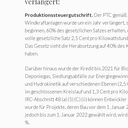
verlängert:
Produktionssteuergutschrift.
Der PTC gemäß A
Windkraftanlagen wurde um ein Jahr verlängert, 
beginnen, 60% des gesetzlichen Satzes erhalten, d
volle gesetzliche Satz 2,5 Cent pro Kilowattstun
Das Gesetz sieht die Herabsetzung auf 40% des K
haben.
Darüber hinaus wurde der Kredit bis 2021 für Bi
Deponiegas, Siedlungsabfälle zur Energiegewin
und Hydrokinetik auf verschiedenen Ebenen (2,5
im geschlossenen Kreislauf und 1,3 Cent pro Kil
IRC-Abschnitt 48 (a) (5) (C) (ii) können Entwickl
wurde für Projekte, deren Bau vor dem 1. Januar 
jedoch bis zum 1. Januar 2022 gewählt wird, wird
%.