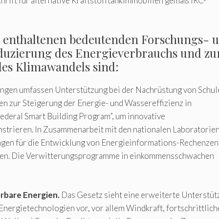
tschrift für alternative Kraftstofftankimmobilien gemäß IRC-
z enthaltenen bedeutenden Forschungs- 
uzierung des Energieverbrauchs und zu
es Klimawandels sind:
ngen umfassen Unterstützung bei der Nachrüstung von Schul
en zur Steigerung der Energie- und Wassereffizienz in
Federal Smart Building Program”, um innovative
nstrieren. In Zusammenarbeit mit den nationalen Laboratorien
ngen für die Entwicklung von Energieinformations-Rechenzen
ien. Die Verwitterungsprogramme in einkommensschwachen
rbare Energien.
Das Gesetz sieht eine erweiterte Unterstüt
nergietechnologien vor, vor allem Windkraft, fortschrittlich