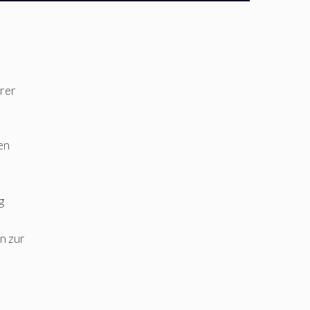
rer
en
g
n zur