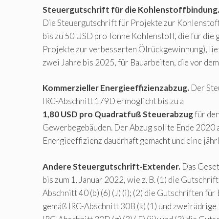
Steuergutschrift für die Kohlenstoffbindung
Die Steuergutschrift für Projekte zur Kohlenst
bis zu 50 USD pro Tonne Kohlenstoff, die für di
Projekte zur verbesserten Ölrückgewinnung), lie
zwei Jahre bis 2025, für Bauarbeiten, die vor de
Kommerzieller Energieeffizienzabzug.
Der Ste
IRC-Abschnitt 179D ermöglicht bis zu a
1,80 USD pro Quadratfuß Steuerabzug
für den
Gewerbegebäuden. Der Abzug sollte Ende 2020 au
Energieeffizienz dauerhaft gemacht und eine jä
Andere Steuergutschrift-Extender.
Das Gesetz
bis zum 1. Januar 2022, wie z. B. (1) die Gutschr
Abschnitt 40 (b) (6) (J) (i); (2) die Gutschriften
gemäß IRC-Abschnitt 30B (k) (1) und zweirädrig