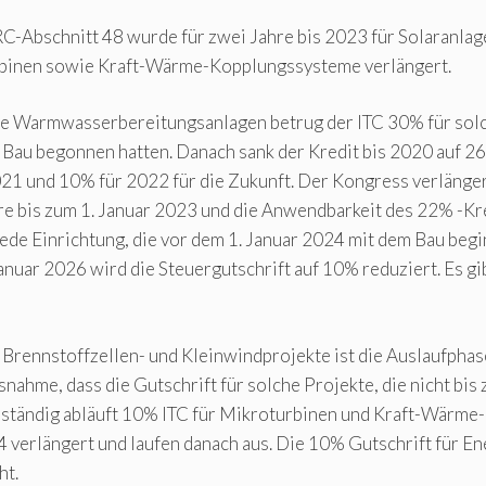
C-Abschnitt 48 wurde für zwei Jahre bis 2023 für Solaranlag
urbinen sowie Kraft-Wärme-Kopplungssysteme verlängert.
are Warmwasserbereitungsanlagen betrug der ITC 30% für sol
m Bau begonnen hatten. Danach sank der Kredit bis 2020 auf 2
21 und 10% für 2022 für die Zukunft. Der Kongress verlänge
e bis zum 1. Januar 2023 und die Anwendbarkeit des 22% -Kr
jede Einrichtung, die vor dem 1. Januar 2024 mit dem Bau begi
anuar 2026 wird die Steuergutschrift auf 10% reduziert. Es gi
, Brennstoffzellen- und Kleinwindprojekte ist die Auslaufphas
snahme, dass die Gutschrift für solche Projekte, die nicht bis
lständig abläuft 10% ITC für Mikroturbinen und Kraft-Wärme-
verlängert und laufen danach aus. Die 10% Gutschrift für En
ht.